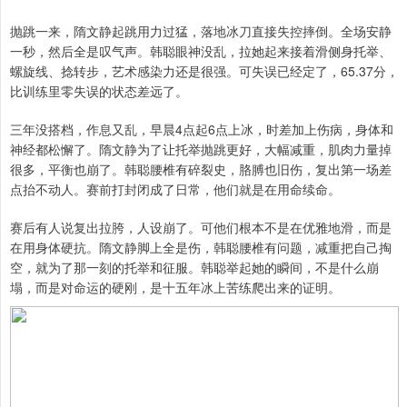
抛跳一来，隋文静起跳用力过猛，落地冰刀直接失控摔倒。全场安静
一秒，然后全是叹气声。韩聪眼神没乱，拉她起来接着滑侧身托举、
螺旋线、捻转步，艺术感染力还是很强。可失误已经定了，65.37分，
比训练里零失误的状态差远了。
三年没搭档，作息又乱，早晨4点起6点上冰，时差加上伤病，身体和
神经都松懈了。隋文静为了让托举抛跳更好，大幅减重，肌肉力量掉
很多，平衡也崩了。韩聪腰椎有碎裂史，胳膊也旧伤，复出第一场差
点抬不动人。赛前打封闭成了日常，他们就是在用命续命。
赛后有人说复出拉胯，人设崩了。可他们根本不是在优雅地滑，而是
在用身体硬抗。隋文静脚上全是伤，韩聪腰椎有问题，减重把自己掏
空，就为了那一刻的托举和征服。韩聪举起她的瞬间，不是什么崩
塌，而是对命运的硬刚，是十五年冰上苦练爬出来的证明。