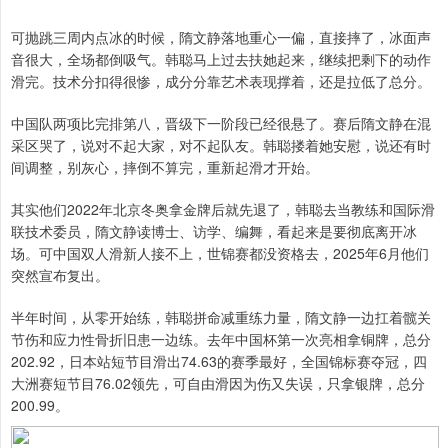
可抛跳三周内点冰的时候，隋文静落地重心一偏，直接摔了，冰面声
音很大，全场都倒吸气。韩聪马上过去扶她起来，继续把剩下的动作
滑完。技术分扣得很惨，成分分靠艺术表现撑着，还是拉低了总分。
中国队两项比完排第八，晋级下一阶段已经很悬了。赛后隋文静在混
采区哭了，说对不起大家，对不起队友。韩聪搂着她安慰，说还有时
间调整，别灰心，摔倒不算完，重新起滑才开始。
其实他们2022年北京冬奥拿金牌后就先退了，韩聪去当教练和国际滑
联技术委员，隋文静读博士、访学、编舞，看起来是要彻底离开冰
场。可中国双人滑新人接不上，世锦赛都没资格去，2025年6月他们
突然宣布复出。
半年时间，从零开始练，韩聪拼命减重练力量，隋文静一边扛着髋关
节伤和应力性骨折旧患一边练。去年中国杯第一次亮相拿铜牌，总分
202.92，日本站短节目滑出74.63的赛季最好，全国锦标赛夺冠，四
大洲赛短节目76.02领先，可自由滑因为伤又失误，只拿银牌，总分
200.99。