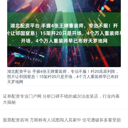
湖北配资平台 手握4张王牌重装师，专治不服！歼20高原列阵，
照片让邻国窒息！15架歼20只是开场，4个万人重装师早已布好
天罗地网
证券配资专业门户网 分析口碑不错的威尔法改装店，行业内幕
大揭秘
股票配资咨询 万斯称有人试图闯入其家中 住宅遭破坏多窗受损