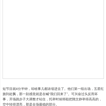
短节目就4分半钟，却啥事儿都浓缩进去了。他们第一组出场，五星红
旗到处飘，那一刻感觉就是在喊“我们回来了”。可兴奋过头反而坏
事，开场跳步子大调整才站住，托举时候韩聪把隋文静举得高高的，
空中转得漂亮，那是全场最稳的部分。