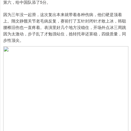
第六，给中国队添了5分。
因为三年没一起滑，这次复出本来就带着各种伤病，他们硬是顶着
上。隋文静髋关节老毛病反复，赛前打了五针封闭针才敢上冰，韩聪
腰椎旧伤也一直疼着。表演里好几个地方没稳住，开场外点冰三周跳
因为太激动，步子乱了才勉强站住，捻转托举还算稳，四级质量，同
步性顶尖。