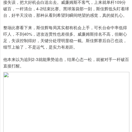
接失误，把大好机会白送出去。威廉姆斯不客气，上来就单杆109分
破百，一杆清台，4-2结束比赛。黑球落袋那一刻，斯佳辉低头盯着球
台，好半天没动，那种从看到希望到瞬间绝望的感觉，真的挺扎心。
整场比赛看下来，斯佳辉每局其实都有机会上手，可长台命中率低得
吓人，不到40%，进攻连贯性也差很多。威廉姆斯排名不高，但耐心
足，失误控制得好，关键分处理明显稳一截。斯佳辉赛后自己也说，
细节上输了，不是运气，是实力有差距。
他本来以为追到2-3就能乘势追击，结果心态一松，就被对手一杆破百
直接打醒。