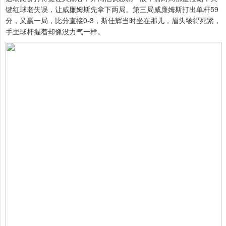
键红球老失误，让威廉姆斯先拿下两局。第三局威廉姆斯打出单杆59
分，又赢一局，比分直接0-3，斯佳辉当时坐在那儿，眉头皱得死紧，
手里球杆握着却像没力气一样。